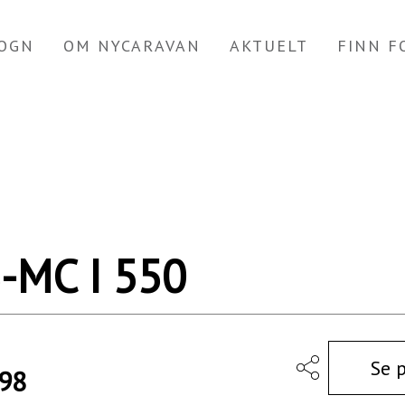
OGN
OM NYCARAVAN
AKTUELT
FINN 
-MC I 550
Se 
198