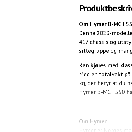
Produktbeskri
Om Hymer B-MC I 5
Denne 2023-modellen 
417 chassis og utsty
sittegruppe og mang
Kan kjøres med klasse
Med en totalvekt på 
kg, det betyr at du h
Hymer B-MC I 550 har
Om Hymer
Hymer er Norges mes