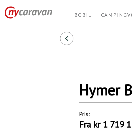
Hymer
BOBIL
CAMPINGV
B-
MC
I
550
2023
Bobiler
Hymer B
Pris:
Fra kr 1 719 