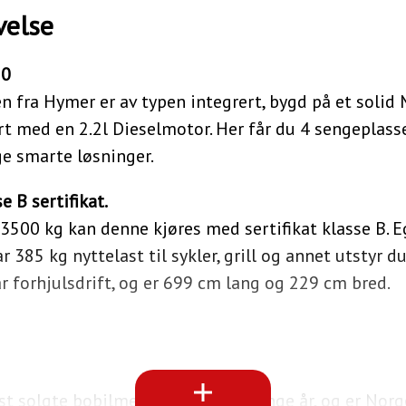
velse
50
fra Hymer er av typen integrert, bygd på et solid 
rt med en 2.2l Dieselmotor. Her får du 4 sengeplasse
e smarte løsninger.
 B sertifikat.
3500 kg kan denne kjøres med sertifikat klasse B. 
ar 385 kg nyttelast til sykler, grill og annet utstyr d
 forhjulsdrift, og er 699 cm lang og 229 cm bred.
t solgte bobilmerke gjennom mange år, og er Norg