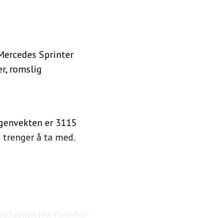
Mercedes Sprinter
r, romslig
Egenvekten er 3115
u trenger å ta med.
esfavoritten fremfor