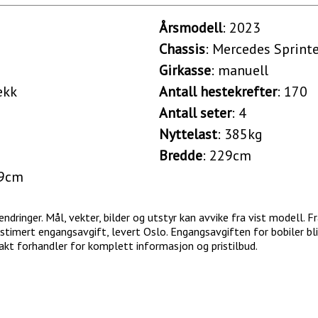
Årsmodell
: 2023
Chassis
: Mercedes Sprint
Girkasse
: manuell
ekk
Antall hestekrefter
: 170
Antall seter
: 4
Nyttelast
: 385kg
Bredde
: 229cm
99cm
dringer. Mål, vekter, bilder og utstyr kan avvike fra vist modell. Fra
stimert engangsavgift, levert Oslo. Engangsavgiften for bobiler bl
takt forhandler for komplett informasjon og pristilbud.