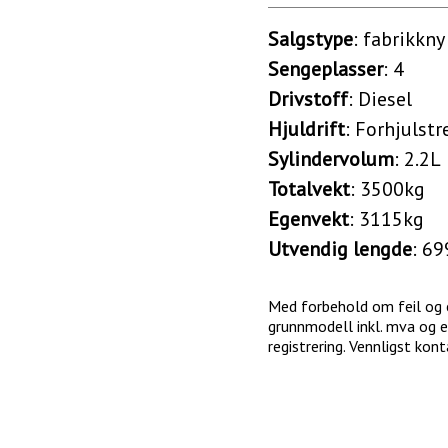
Salgstype
: fabrikkny
Sengeplasser
: 4
Drivstoff
: Diesel
Hjuldrift
: Forhjulstr
Sylindervolum
: 2.2L
Totalvekt
: 3500kg
Egenvekt
: 3115kg
Utvendig lengde
: 6
Med forbehold om feil og en
grunnmodell inkl. mva og e
registrering. Vennligst kon