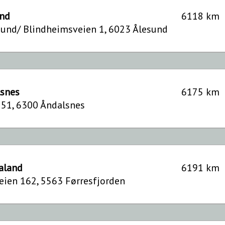
und
6118 km
und/ Blindheimsveien 1, 6023 Ålesund
Forhandler følgende
merker:
Bürstner, Carado, Eriba,
lsnes
6175 km
Hymer, Laika, LMC
51, 6300 Åndalsnes
Gå til websiden
o
Forhandler følgende
merker:
Bürstner, Carado, Eriba,
aland
6191 km
Hymer, Laika, Polar
eien 162, 5563 Førresfjorden
Gå til websiden
Forhandler følgende