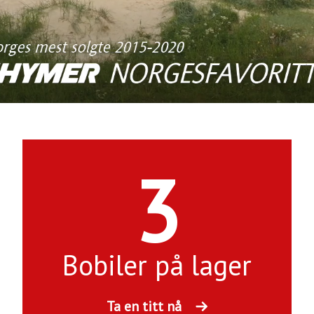
3
Bobiler på lager
Ta en titt nå