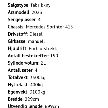
Salgstype
: fabrikkny
Årsmodell
: 2023
Sengeplasser
: 4
Chassis
: Mercedes Sprinter 415
Drivstoff
: Diesel
Girkasse
: manuell
Hjuldrift
: Forhjulstrekk
Antall hestekrefter
: 150
Sylindervolum
: 2L
Antall seter
: 4
Totalvekt
: 3500kg
Nyttelast
: 400kg
Egenvekt
: 3100kg
Bredde
: 229cm
Utvendig lengde
: 699cm