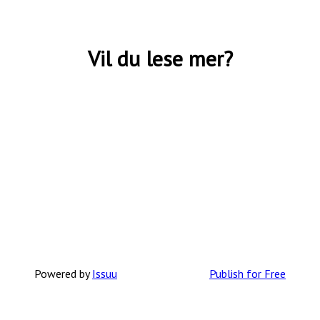
Hymer er Norges mest solgte bobilmerke
gjennom mange år, og er Norgesfavoritten
fremfor noen blant bobilfolket her til lands.
Vil du lese mer?
Med et bredt spekter av modeller av svært
høy kvalitet i ulike prisklasser, vil du
garantert finne en Hymermodell som passer
sitt behov.
Den tyske campinggiganten Hymer er
rangert blant de mest innovative og
suksessrike bobil- og
campingvognprodusentene i Europa.
Bobiler fra Hymer er kjent for sin høye
kvalitet og sitt gode design. Uansett
Powered by
Issuu
Publish for Free
hvilken modell du velger vil du alltid finne
en gjennomtenkt innredning og en praktisk