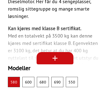
Dieselmotor. Her får du 4 sengeplasser,
romslig sittegruppe og mange smarte
løsninger.
Kan kjøres med klasse B sertifikat.
Med en totalvekt på 3500 kg kan denne
kjøres med sertifikat klasse B. Egenvekten
er 3100 kg, det betyr at du har 400 kg
nyttelast til sykler, grill og annet utstyr du
trenger å ta med. Hymer B-MC I 580 har
Modeller
forhjulsdrift, og er 699 cm lang og 229 cm
bred.
580
600
680
690
550
Om Hymer