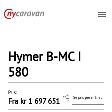
Hymer
B-
MC
I
580
Hymer B-MC I
2023
Bobiler
580
Pris:
Se pris per måned
Fra kr 1 697 651