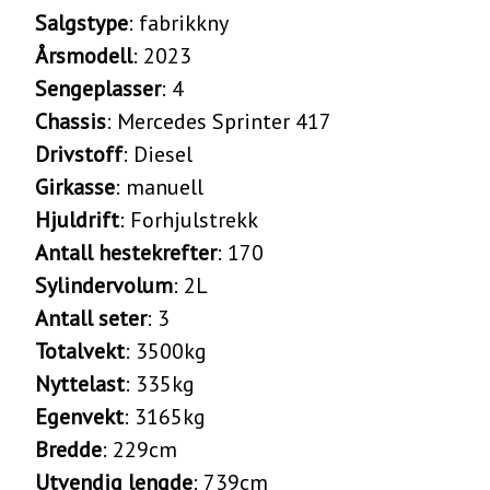
Salgstype
: fabrikkny
Årsmodell
: 2023
Sengeplasser
: 4
Chassis
: Mercedes Sprinter 417
Drivstoff
: Diesel
Girkasse
: manuell
Hjuldrift
: Forhjulstrekk
Antall hestekrefter
: 170
Sylindervolum
: 2L
Antall seter
: 3
Totalvekt
: 3500kg
Nyttelast
: 335kg
Egenvekt
: 3165kg
Bredde
: 229cm
Utvendig lengde
: 739cm