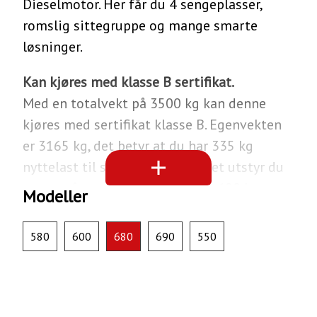
Dieselmotor. Her får du 4 sengeplasser,
romslig sittegruppe og mange smarte
løsninger.
Kan kjøres med klasse B sertifikat.
Med en totalvekt på 3500 kg kan denne
kjøres med sertifikat klasse B. Egenvekten
er 3165 kg, det betyr at du har 335 kg
nyttelast til sykler, grill og annet utstyr du
trenger å ta med. Hymer B-MC I 680 har
Modeller
forhjulsdrift, og er 739 cm lang og 229 cm
bred.
580
600
680
690
550
Om Hymer