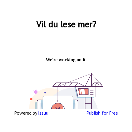
Hymer er Norges mest solgte bobilmerke
gjennom mange år, og er Norgesfavoritten
fremfor noen blant bobilfolket her til lands.
Vil du lese mer?
Med et bredt spekter av modeller av svært
høy kvalitet i ulike prisklasser, vil du
garantert finne en Hymermodell som passer
sitt behov.
Den tyske campinggiganten Hymer er
rangert blant de mest innovative og
suksessrike bobil- og
campingvognprodusentene i Europa.
Bobiler fra Hymer er kjent for sin høye
kvalitet og sitt gode design. Uansett
Powered by
Issuu
Publish for Free
hvilken modell du velger vil du alltid finne
en gjennomtenkt innredning og en praktisk