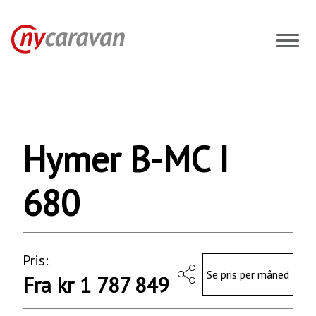
Hymer
B-
MC
I
680
Hymer B-MC I
2023
Bobiler
680
Pris:
Se pris per måned
Fra kr 1 787 849