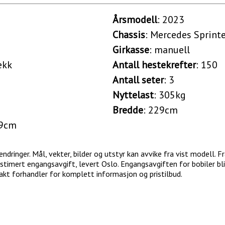
Årsmodell
: 2023
Chassis
: Mercedes Sprint
Girkasse
: manuell
ekk
Antall hestekrefter
: 150
Antall seter
: 3
Nyttelast
: 305kg
Bredde
: 229cm
39cm
dringer. Mål, vekter, bilder og utstyr kan avvike fra vist modell. Fra
stimert engangsavgift, levert Oslo. Engangsavgiften for bobiler bl
takt forhandler for komplett informasjon og pristilbud.