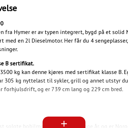
velse
90
fra Hymer er av typen integrert, bygd på et solid 
rt med en 2l Dieselmotor. Her får du 4 sengeplasser
ninger.
 B sertifikat.
3500 kg kan denne kjøres med sertifikat klasse B. 
ar 305 kg nyttelast til sykler, grill og annet utstyr d
 forhjulsdrift, og er 739 cm lang og 229 cm bred.
t solgte bobilmerke gjennom mange år, og er Norg