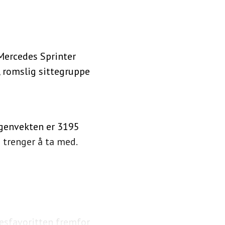
Mercedes Sprinter
, romslig sittegruppe
Egenvekten er 3195
u trenger å ta med.
esfavoritten fremfor