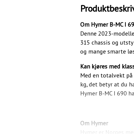
Produktbeskri
Om Hymer B-MC I 6
Denne 2023-modellen 
315 chassis og utsty
og mange smarte løs
Kan kjøres med klasse
Med en totalvekt på 
kg, det betyr at du h
Hymer B-MC I 690 har
Om Hymer
Hymer er Norges mes