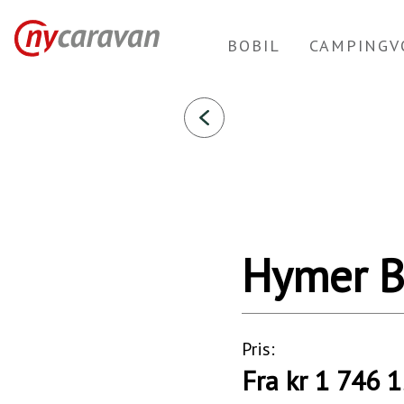
Hymer
BOBIL
CAMPINGV
B-
MC
I
690
2023
Bobiler
Hymer B
Pris:
Fra kr 1 746 