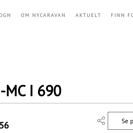
OGN
OM NYCARAVAN
AKTUELT
FINN 
-MC I 690
Se 
156