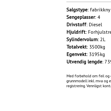
Salgstype
: fabrikkny
Sengeplasser
: 4
Drivstoff
: Diesel
Hjuldrift
: Forhjulstr
Sylindervolum
: 2L
Totalvekt
: 3500kg
Egenvekt
: 3195kg
Utvendig lengde
: 7
Med forbehold om feil og en
grunnmodell inkl. mva og e
registrering. Vennligst kon