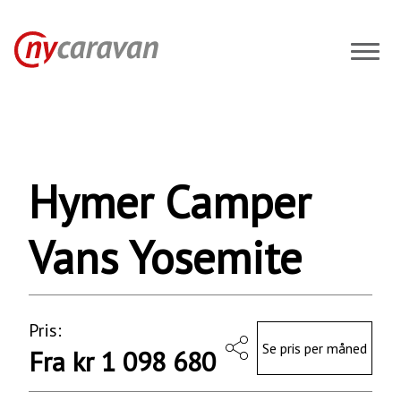
Hymer
Camper
Vans
Yosemite
2023
Hymer Camper
Bobiler
Vans Yosemite
Pris:
Se pris per måned
Fra kr 1 098 680