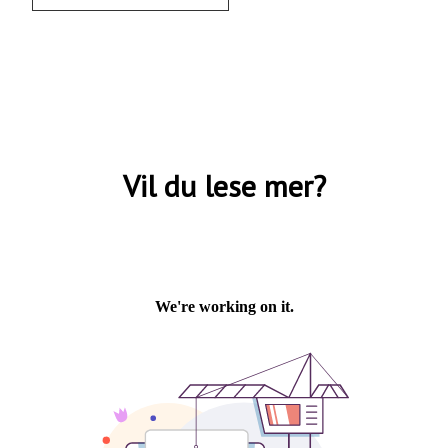
Hymer er Norges mest solgte bobilmerke
gjennom mange år, og er Norgesfavoritten
fremfor noen blant bobilfolket her til lands.
Med et bredt spekter av modeller av svært
høy kvalitet i ulike prisklasser, vil du
garantert finne en Hymermodell som passer
Vil du lese mer?
sitt behov.
Den tyske campinggiganten Hymer er
rangert blant de mest innovative og
suksessrike bobil- og
campingvognprodusentene i Europa.
Bobiler fra Hymer er kjent for sin høye
kvalitet og sitt gode design. Uansett
hvilken modell du velger vil du alltid finne
en gjennomtenkt innredning og en praktisk