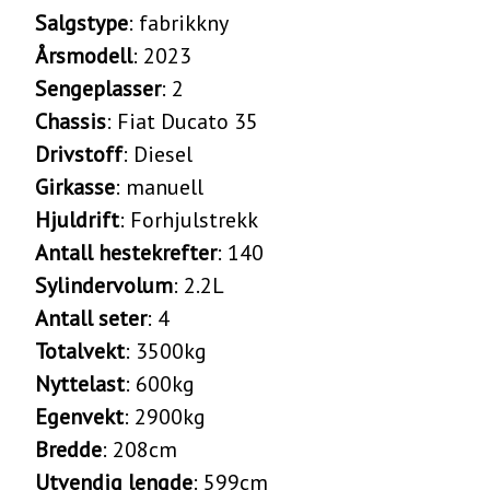
Salgstype
: fabrikkny
Årsmodell
: 2023
Sengeplasser
: 2
Chassis
: Fiat Ducato 35
Drivstoff
: Diesel
Girkasse
: manuell
Hjuldrift
: Forhjulstrekk
Antall hestekrefter
: 140
Sylindervolum
: 2.2L
Antall seter
: 4
Totalvekt
: 3500kg
Nyttelast
: 600kg
Egenvekt
: 2900kg
Bredde
: 208cm
Utvendig lengde
: 599cm