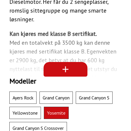
Dieselmotor. Her får du 2 sengeplasser,
romslig sittegruppe og mange smarte
løsninger.
Kan kjøres med klasse B sertifikat.
Med en totalvekt på 3500 kg kan denne
kjøres med sertifikat klasse B. Egenvekten
er 2900 kg, det betyr at du har 600 kg
nyttelast til sykler, grill og annet utstyr du
trenger å ta med. Hymer Camper Vans
Modeller
Yosemite har forhjulsdrift, og er 599 cm
lang og 208 cm bred.
Ayers Rock
Grand Canyon
Grand Canyon S
Yellowstone
Yosemite
Om Hymer
Grand Canyon S Crossover