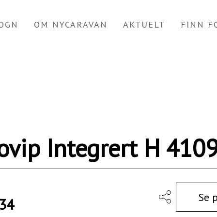
OGN
OM NYCARAVAN
AKTUELT
FINN 
ovip Integrert H 410
Se 
234