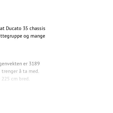
iat Ducato 35 chassis
 sittegruppe og mange
Egenvekten er 3189
u trenger å ta med.
g 225 cm bred.