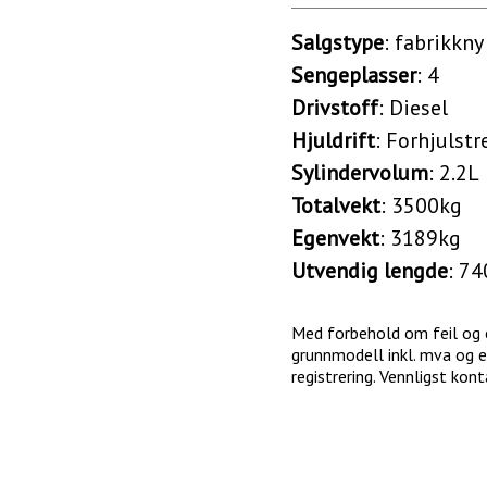
Salgstype
: fabrikkny
Sengeplasser
: 4
Drivstoff
: Diesel
Hjuldrift
: Forhjulstr
Sylindervolum
: 2.2L
Totalvekt
: 3500kg
Egenvekt
: 3189kg
Utvendig lengde
: 7
Med forbehold om feil og en
grunnmodell inkl. mva og e
registrering. Vennligst kon