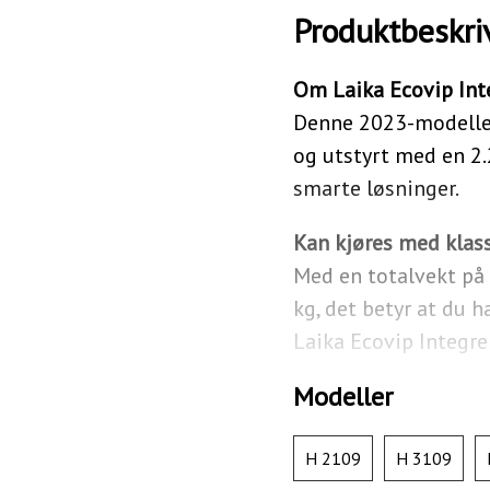
Produktbeskri
Om Laika Ecovip Int
Denne 2023-modellen 
og utstyrt med en 2.
smarte løsninger.
Kan kjøres med klasse
Med en totalvekt på 
kg, det betyr at du h
Laika Ecovip Integre
Modeller
H 2109
H 3109