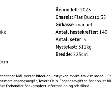
Årsmodell
: 2023
Chassis
: Fiat Ducato 35
Girkasse
: manuell
ekk
Antall hestekrefter
: 140
Antall seter
: 3
Nyttelast
: 311kg
Bredde
: 225cm
40cm
dringer. Mål, vekter, bilder og utstyr kan avvike fra vist modell. Fra
stimert engangsavgift, levert Oslo. Engangsavgiften for bobiler bl
takt forhandler for komplett informasjon og pristilbud.