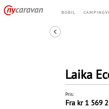
Laika
BOBIL
CAMPINGV
Ecovip
Integrert
H
4109
DS
2023
Laika Ec
Bobiler
Pris:
Fra kr 1 569 