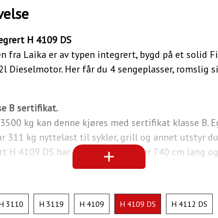
velse
egrert H 4109 DS
fra Laika er av typen integrert, bygd på et solid F
2l Dieselmotor. Her får du 4 sengeplasser, romslig
 B sertifikat.
3500 kg kan denne kjøres med sertifikat klasse B. 
ar 311 kg nyttelast til sykler, grill og annet utstyr d
rt H 4109 DS har forhjulsdrift, og er 740 cm lang o
H 3110
H 3119
H 4109
H 4109 DS
H 4112 DS